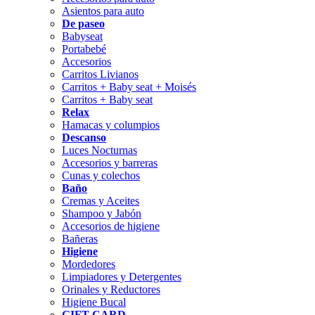
Asientos para auto
De paseo
Babyseat
Portabebé
Accesorios
Carritos Livianos
Carritos + Baby seat + Moisés
Carritos + Baby seat
Relax
Hamacas y columpios
Descanso
Luces Nocturnas
Accesorios y barreras
Cunas y colechos
Baño
Cremas y Aceites
Shampoo y Jabón
Accesorios de higiene
Bañeras
Higiene
Mordedores
Limpiadores y Detergentes
Orinales y Reductores
Higiene Bucal
GIFT CARD