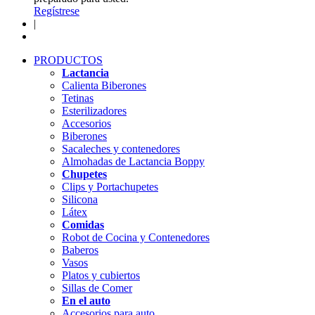
Regístrese
|
PRODUCTOS
Lactancia
Calienta Biberones
Tetinas
Esterilizadores
Accesorios
Biberones
Sacaleches y contenedores
Almohadas de Lactancia Boppy
Chupetes
Clips y Portachupetes
Silicona
Látex
Comidas
Robot de Cocina y Contenedores
Baberos
Vasos
Platos y cubiertos
Sillas de Comer
En el auto
Accesorios para auto