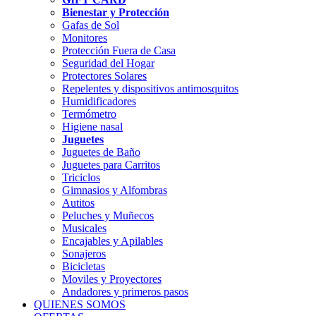
Bienestar y Protección
Gafas de Sol
Monitores
Protección Fuera de Casa
Seguridad del Hogar
Protectores Solares
Repelentes y dispositivos antimosquitos
Humidificadores
Termómetro
Higiene nasal
Juguetes
Juguetes de Baño
Juguetes para Carritos
Triciclos
Gimnasios y Alfombras
Autitos
Peluches y Muñecos
Musicales
Encajables y Apilables
Sonajeros
Bicicletas
Moviles y Proyectores
Andadores y primeros pasos
QUIENES SOMOS