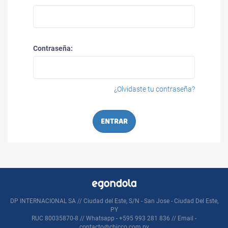
Contraseña:
¿Olvidaste tu contraseña?
ENTRAR
DP INTERNACIONAL SA // Ciudad del Este, S/N - San Jose - Ciudad Del Este,
PY
RUC 80035870-8 // Whatsapp - +595 993 281 836 // Email -
contacto@chicco.com.py