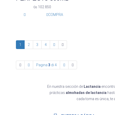
102.850
Gs
COMPRA
1
2
3
4
Pagina
3
di 4
En nuestra sección de
Lactancia
encontra
prácticas
almohadas de lactancia
hast
cada toma es única, te