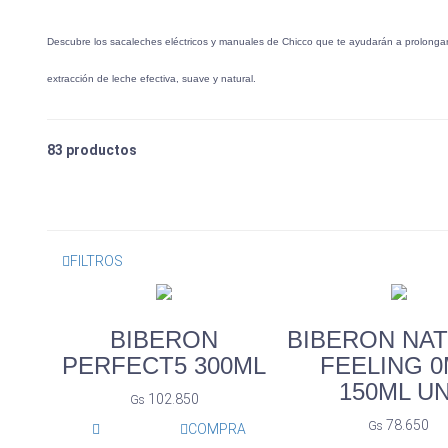
Descubre los sacaleches eléctricos y manuales de Chicco que te ayudarán a prolongar
extracción de leche efectiva, suave y natural.
83
productos
FILTROS
BIBERON
BIBERON NA
PERFECT5 300ML
FEELING 
150ML UN
102.850
Gs
78.650
Gs
COMPRA