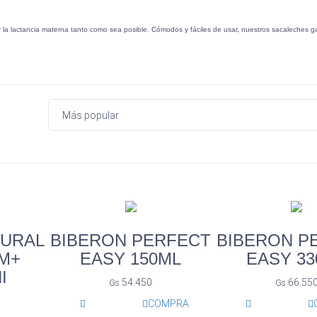
 la lactancia materna tanto como sea posible. Cómodos y fáciles de usar, nuestros sacaleches g
TURAL
BIBERON PERFECT
BIBERON P
0M+
EASY 150ML
EASY 33
I
54.450
66.55
Gs
Gs
COMPRA