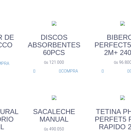
 DE
DISCOS
BIBER
CCO
ABSORBENTES
PERFECT5
60PCS
2M+ 24
121.000
96.80
Gs
Gs
MPRA
COMPRA
TURAL
SACALECHE
TETINA P
DRIO
MANUAL
PERFET5 
L
RAPIDO 
490.050
Gs