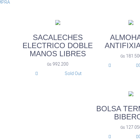
MPRA
SACALECHES
ALMOH
ELECTRICO DOBLE
ANTIFIXI
MANOS LIBRES
181.50
Gs
992.200
Gs
Sold Out
BOLSA TERM
BIBER
127.05
Gs