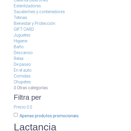
Calienta Biberones
Esterilizadores
Sacaleches y contenedores
Tetinas
Bienestar y Protección
GIFT CARD
Juguetes
Higiene
Baño
Descanso
Relax
De paseo
En el auto
Comidas
Chupetes
Otras categorías
Filtra per
Precio
Apenas produtos promocionais
Lactancia