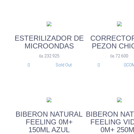
ESTERILIZADOR DE
CORRECTOR
MICROONDAS
PEZON CHI
232.925
72.600
Gs
Gs
Sold Out
CO
BIBERON NATURAL
BIBERON NA
FEELING 0M+
FEELING VI
150ML AZUL
0M+ 250M