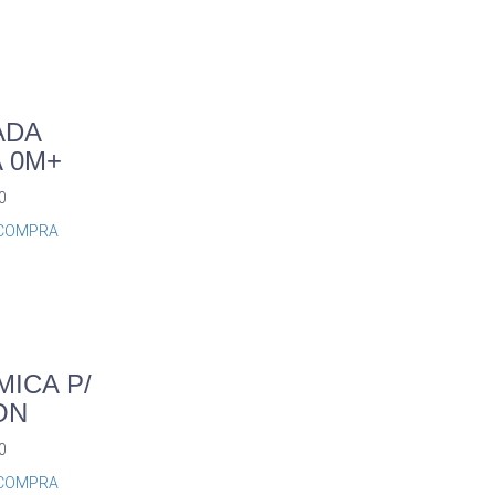
ADA
A 0M+
0
COMPRA
ICA P/
ON
0
COMPRA