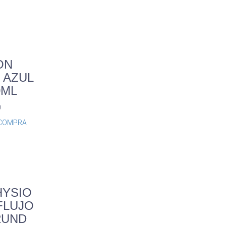
ON
 AZUL
0ML
0
COMPRA
HYSIO
FLUJO
2UND