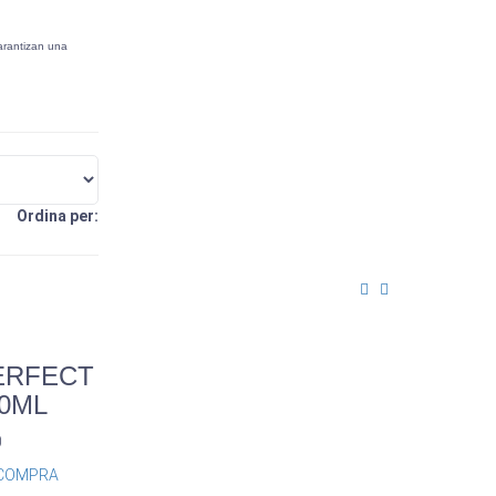
arantizan una
Ordina per:
ERFECT
0ML
0
COMPRA