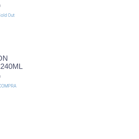
0
old Out
ON
 240ML
0
COMPRA