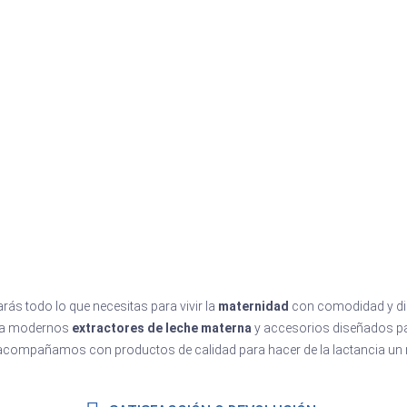
rás todo lo que necesitas para vivir la
maternidad
con comodidad y di
a modernos
extractores de leche materna
y accesorios diseñados par
 acompañamos con productos de calidad para hacer de la lactancia u