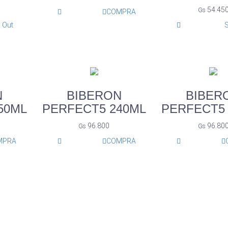
54.45
Gs
COMPRA
 Out
S
N
BIBERON
BIBER
50ML
PERFECT5 240ML
PERFECT5
96.800
96.80
Gs
Gs
MPRA
COMPRA