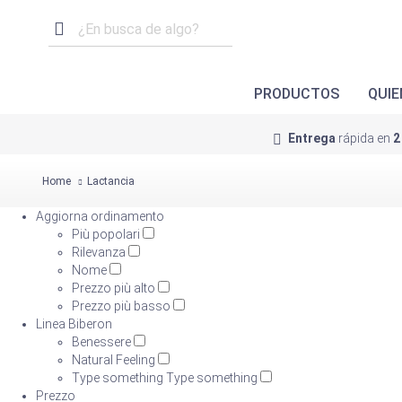
PRODUCTOS
QUIE
Entrega
rápida en
2
Home
Lactancia
Aggiorna ordinamento
Più popolari
Rilevanza
Nome
Prezzo più alto
Prezzo più basso
Linea Biberon
Benessere
Natural Feeling
Type something Type something
Prezzo