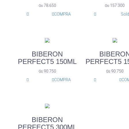
78.650
157.300
Gs
Gs
COMPRA
Sold
BIBERON
BIBERO
PERFECT5 150ML
PERFECT5 1
90.750
90.750
Gs
Gs
COMPRA
CO
BIBERON
PERFECT5 300ML