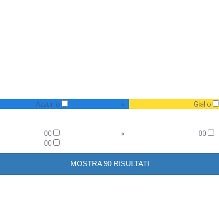
Azzurro
Giallo
00
00
00
MOSTRA 90 RISULTATI