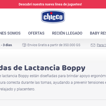
Descubrí nuestra nueva linea de juguetes!
ENES SOMOS
OFERTAS
RECIÉN LLEGADO
BABY RE
 - 3 dias
.
Envios Gratis a partir de 350.000 GS
Para t
as de Lactancia Boppy
 lactancia Boppy están diseñadas para brindar apoyo ergonómi
tura correcta durante las tomas, ayudando a prevenir tensiones
elajado y placentero.