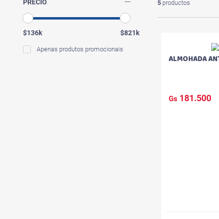
PRECIO
5
productos
$136k
$821k
Apenas produtos promocionais
ALMOHADA ANT
181.500
Gs