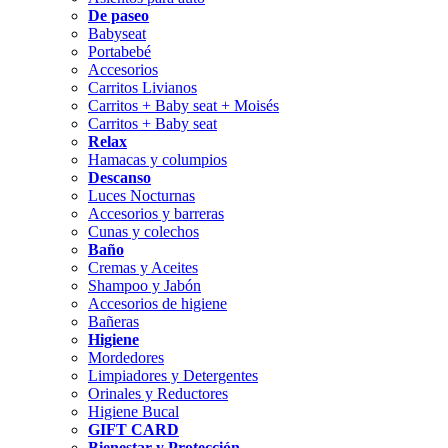
De paseo
Babyseat
Portabebé
Accesorios
Carritos Livianos
Carritos + Baby seat + Moisés
Carritos + Baby seat
Relax
Hamacas y columpios
Descanso
Luces Nocturnas
Accesorios y barreras
Cunas y colechos
Baño
Cremas y Aceites
Shampoo y Jabón
Accesorios de higiene
Bañeras
Higiene
Mordedores
Limpiadores y Detergentes
Orinales y Reductores
Higiene Bucal
GIFT CARD
Bienestar y Protección