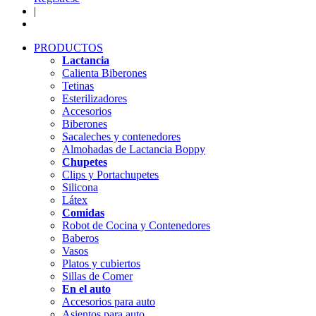
|
PRODUCTOS
Lactancia
Calienta Biberones
Tetinas
Esterilizadores
Accesorios
Biberones
Sacaleches y contenedores
Almohadas de Lactancia Boppy
Chupetes
Clips y Portachupetes
Silicona
Látex
Comidas
Robot de Cocina y Contenedores
Baberos
Vasos
Platos y cubiertos
Sillas de Comer
En el auto
Accesorios para auto
Asientos para auto