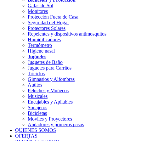
Gafas de Sol
Monitores
Protección Fuera de Casa
Seguridad del Hogar
Protectores Solares
Repelentes y dispositivos antimosquitos
Humidificadores
Termómetro
Higiene nasal
Juguetes
Juguetes de Baño
Juguetes para Carritos
Triciclos
Gimnasios y Alfombras
Autitos
Peluches y Muñecos
Musicales
Encajables y Apilables
Sonajeros
Bicicletas
Moviles y Proyectores
Andadores y primeros pasos
QUIENES SOMOS
OFERTAS