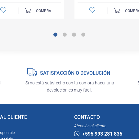
COMPRA
COMPR
SATISFACCIÓN O DEVOLUCIÓN
l
Si no está satisfecho con tu compra hacer una
devolución es muy fácil.
AL CLIENTE
CONTACTO
Atención al cliente
isponible
+595 993 281 836