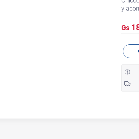
Chicco
y acom
18
Gs