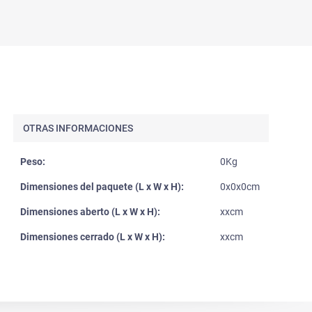
OTRAS INFORMACIONES
Peso:
0Kg
Dimensiones del paquete (L x W x H):
0x0x0cm
Dimensiones aberto (L x W x H):
xxcm
Dimensiones cerrado (L x W x H):
xxcm