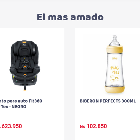
El mas amado
nto para auto Fit360
BIBERON PERFECT5 300ML
rTex - NEGRO
.623.950
102.850
Gs