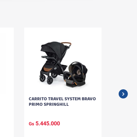
CARRITO TRAVEL SYSTEM BRAVO
CARRITO 
PRIMO SPRINGHILL
TRAVEL S
5.445.000
3.932
Gs
Gs