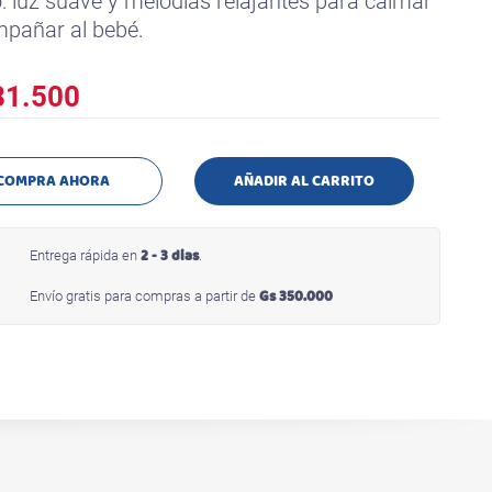
: luz suave y melodías relajantes para calmar
pañar al bebé.
1.500
COMPRA AHORA
AÑADIR AL CARRITO
2 - 3 dias
Entrega rápida en
.
Gs 350.000
Envío gratis para compras a partir de