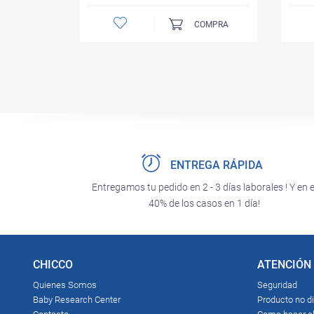
COMPRA
ENTREGA RÁPIDA
Entregamos tu pedido en 2 - 3 días laborales ! Y en e
40% de los casos en 1 día!
CHICCO
ATENCIÓN 
Quienes Somos
Seguridad
Baby Research Center
Producto no d