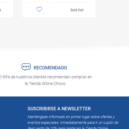
A
Sold Out
RECOMENDADO
El 95% de nuestros clientes recomiendan comprar en
la Tienda Online Chicco
SUSCRIBIRSE A NEWSLETTER
Manténgase informado en primer lugar sobre ofertas y
eventos especiales. Inmediatamente para ti un cupón de
descuento de 10% para gastar en la Tienda Online.