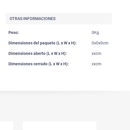
OTRAS INFORMACIONES
Peso:
0Kg
Dimensiones del paquete (L x W x H):
0x0x0cm
Dimensiones aberto (L x W x H):
xxcm
Dimensiones cerrado (L x W x H):
xxcm