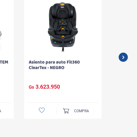
STEM
Asiento para auto Fit360
SET DE B
ClearTex - NEGRO
HIDRATAN
SENSATI
3.623.950
181.
Gs
Gs
A
COMPRA