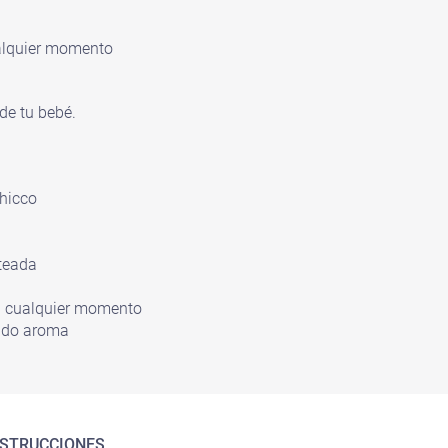
ualquier momento
de tu bebé.
hicco
teada
en cualquier momento
cado aroma
NSTRUCCIONES