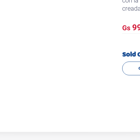
con l
creada
99
Gs
Sold 