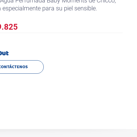
a Agua Perfumada Baby Moments de Chicco,
 especialmente para su piel sensible.
.825
Out
CONTÁCTENOS