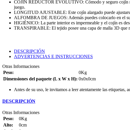
COJÍN REDUCTOR EVOLUTIVO: Cómodo y seguro cojín reductor p
juego.
LONGITUD AJUSTABLE: Este cojín alargado puede ajustarse fáci
ALFOMBRA DE JUEGOS: Además puedes colocarlo en el suelo para
HIGIÉNICO: La parte interior es impermeable y el cojín es de
TRANSPIRABLE: El tejido posee una capa de malla 3D que mejor
DESCRIPCIÓN
ADVERTENCIAS E INSTRUCCIONES
Otras Informaciones
Peso:
0Kg
Dimensiones del paquete (L x W x H):
0x0x0cm
Antes de su uso, le invitamos a leer atentamente las etiquetas, 
DESCRIPCIÓN
Otras Informaciones
Peso:
0Kg
Alto:
0cm