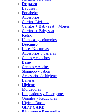
De paseo
Babyseat
Portabebé
Accesorios
Carritos Livianos
Carritos + Baby seat + Moisés
Carritos + Baby seat
Relax
Hamacas y columpios
Descanso
Luces Nocturnas
Accesorios y barreras
Cunas y colechos
Baño
Cremas y Aceites
Shampoo y Jabón
Accesorios de higiene
Bañeras
Higiene
Mordedores
Limpiadores y Detergentes
Orinales y Reductores
Higiene Bucal
GIFT CARD
Bienestar y Protección