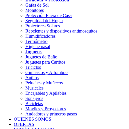
Gafas de Sol
Monitores
Protección Fuera de Casa
Seguridad del Hogar
Protectores Solares
Repelentes y dispositivos antimosquitos
Humidificadores
Termómetro
Higiene nasal
Juguetes
Juguetes de Baño
Juguetes para Carritos
Triciclos
Gimnasios y Alfombras
Autitos
Peluches y Muñecos
Musicales
Encajables y Apilables
Sonajeros
Bicicletas
Moviles y Proyectores
Andadores y primeros pasos
QUIENES SOMOS
OFERTAS