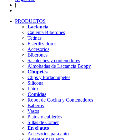
|
PRODUCTOS
Lactancia
Calienta Biberones
Tetinas
Esterilizadores
Accesorios
Biberones
Sacaleches y contenedores
Almohadas de Lactancia Boppy
Chupetes
Clips y Portachupetes
Silicona
Látex
Comidas
Robot de Cocina y Contenedores
Baberos
Vasos
Platos y cubiertos
Sillas de Comer
En el auto
Accesorios para auto
Asientos para auto