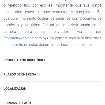
o teléfono fijo, por eso es importante que sus datos
registrados estén siempre correctos y completos. En
cualquier momento podremos pedir los comprobantes de
domicilio y la última factura de la tarjeta usada en la
compra para ser enviados via e-mail:
(
contacto@chicco.com.py
). Su compra solo será finalizada
con el envío de estos documentos, cuando solicitados.
PRODUCTO NO DISPONIBLE
Caso, por alguna eventualidad, el cliente compre algún
PLAZOS DE ENTREGA
ítem que no esté disponible en las existencias, el cliente
será avisado rápidamente y el valor pagado será devuelto
El plazo de entrega de las mercancías varía de acuerdo con
LOCALIZACIÓN
o el producto, a criterio del cliente, podrá ser substituido por
el lugar, la forma de pago eligida y la disponibilidad del
otro. Compras realizadas en la tarjeta serán anuladas.
producto adquirido. Una estimativa le será siempre
Chicco
FORMAS DE PAGO
informada en la página del
CARRITO DE COMPRAS
,