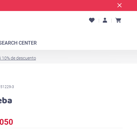
SEARCH CENTER
ti 10% de descuento
151229-3
eba
050