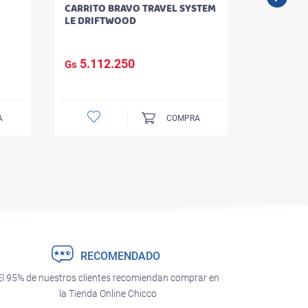
CARRITO BRAVO TRAVEL SYSTEM
DOGREMI
LE DRIFTWOOD
5.112.250
356.
Gs
Gs
A
COMPRA
RECOMENDADO
El 95% de nuestros clientes recomiendan comprar en
la Tienda Online Chicco