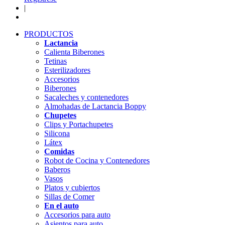
|
PRODUCTOS
Lactancia
Calienta Biberones
Tetinas
Esterilizadores
Accesorios
Biberones
Sacaleches y contenedores
Almohadas de Lactancia Boppy
Chupetes
Clips y Portachupetes
Silicona
Látex
Comidas
Robot de Cocina y Contenedores
Baberos
Vasos
Platos y cubiertos
Sillas de Comer
En el auto
Accesorios para auto
Asientos para auto