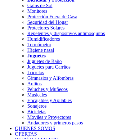
Gafas de Sol
Monitores
Protección Fuera de Casa
Seguridad del Hogar
Protectores Solares
Repelentes y dispositivos antimosquitos
Humidificadores
Termómetro
Higiene nasal
Juguetes
Juguetes de Baño
Juguetes para Carritos
Triciclos
Gimnasios y Alfombras
Autitos
Peluches y Muñecos
Musicales
Encajables y Apilables
Sonajeros
Bicicletas
Moviles y Proyectores
Andadores y primeros pasos
QUIENES SOMOS
OFERTAS