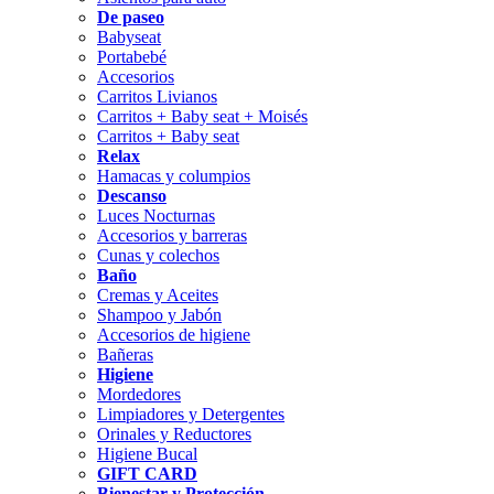
De paseo
Babyseat
Portabebé
Accesorios
Carritos Livianos
Carritos + Baby seat + Moisés
Carritos + Baby seat
Relax
Hamacas y columpios
Descanso
Luces Nocturnas
Accesorios y barreras
Cunas y colechos
Baño
Cremas y Aceites
Shampoo y Jabón
Accesorios de higiene
Bañeras
Higiene
Mordedores
Limpiadores y Detergentes
Orinales y Reductores
Higiene Bucal
GIFT CARD
Bienestar y Protección