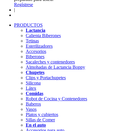
Regístrese
|
PRODUCTOS
Lactancia
Calienta Biberones
Tetinas
Esterilizadores
Accesorios
Biberones
Sacaleches y contenedores
Almohadas de Lactancia Boppy
Chupetes
Clips y Portachupetes
Silicona
Látex
Comidas
Robot de Cocina y Contenedores
Baberos
Vasos
Platos y cubiertos
Sillas de Comer
En el auto
Accesorios para auto