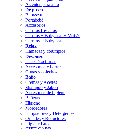
Asientos para auto
De paseo
Babyseat
Portabebé
Accesorios
Carritos Livianos
Carritos + Baby seat + Moisés
Carritos + Baby seat
Relax
Hamacas y columpios
Descanso
Luces Nocturnas
Accesorios y barreras
Cunas y colechos
Baño
Cremas y Aceites
Shampoo y Jabón
Accesorios de higiene
Bañeras
Higiene
Mordedores
Limpiadores y Detergentes
Orinales y Reductores
Higiene Bucal
GIFT CARD