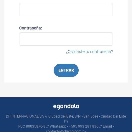
Contraseña:
¿Olvidaste tu contraseña?
ENTRAR
DP INTERNACIONAL SA // Ciudad del Este, S/N - San Jose - Ciudad Del Este,
PY
RUC 80035870-8 // Whatsapp - +595 993 281 836 // Email -
contacto@chicco.com.py