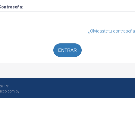
Contraseña:
¿Olvidaste tu contraseña
ENTRAR
te, PY
icco.com.py