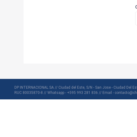
DP INTERNACIONAL SA // Ciudad del Este, S/N - San Jose - Ciudad Del Es
RUC 80035870-8 // Whatsapp - +595 993 281 836 // Email - contacto@ch