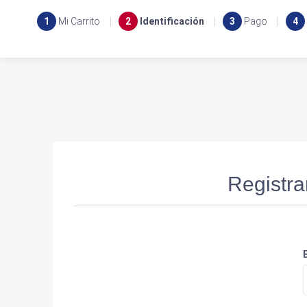
1
Mi Carrito
2
Identificación
3
Pago
4
Registra