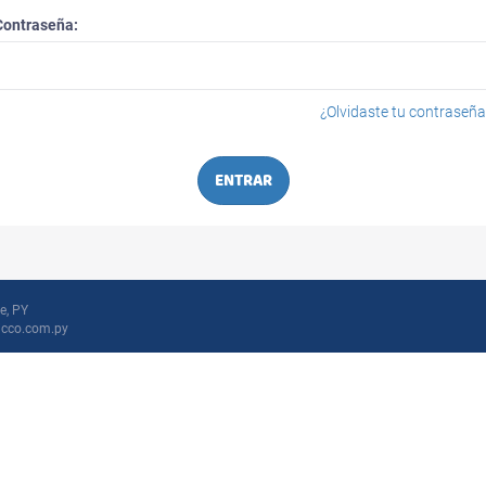
Contraseña:
¿Olvidaste tu contraseña
ENTRAR
e, PY
icco.com.py