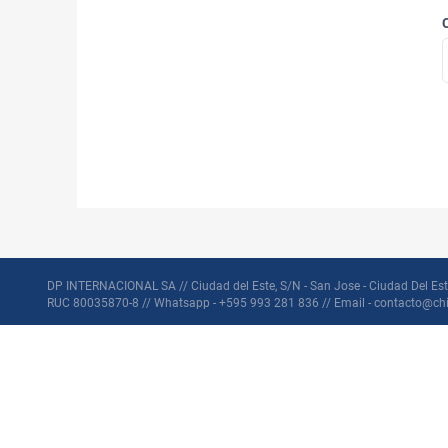
DP INTERNACIONAL SA // Ciudad del Este, S/N - San Jose - Ciudad Del Est
RUC 80035870-8 // Whatsapp - +595 993 281 836 // Email - contacto@ch