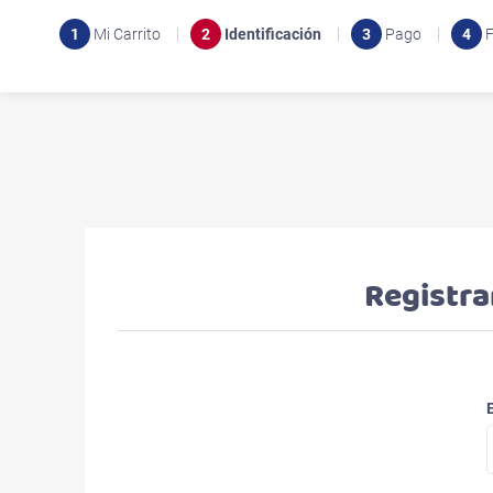
1
Mi Carrito
2
Identificación
3
Pago
4
F
Registra