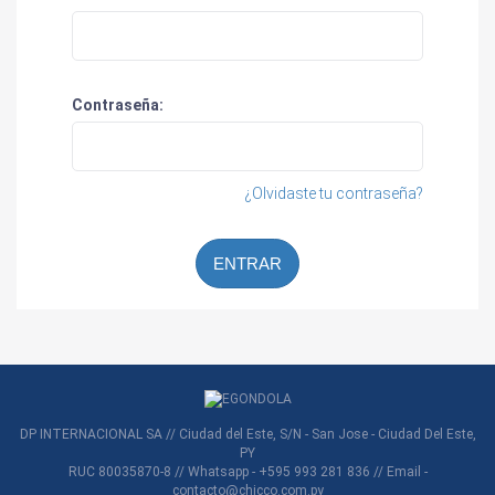
Contraseña:
¿Olvidaste tu contraseña?
ENTRAR
DP INTERNACIONAL SA // Ciudad del Este, S/N - San Jose - Ciudad Del Este,
PY
RUC 80035870-8 // Whatsapp - +595 993 281 836 // Email -
contacto@chicco.com.py