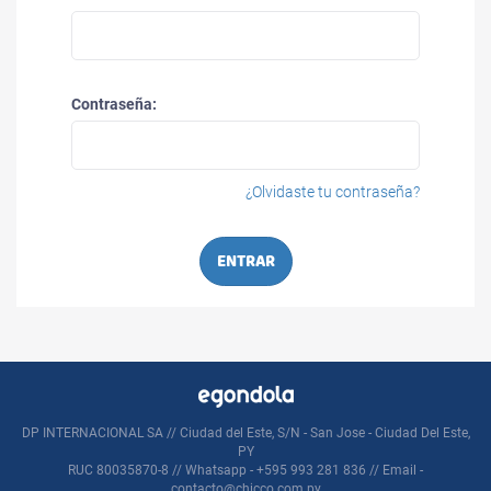
Contraseña:
¿Olvidaste tu contraseña?
ENTRAR
DP INTERNACIONAL SA // Ciudad del Este, S/N - San Jose - Ciudad Del Este,
PY
RUC 80035870-8 // Whatsapp - +595 993 281 836 // Email -
contacto@chicco.com.py