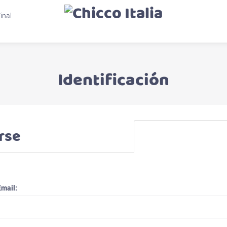
inal
Identificación
rse
Email: