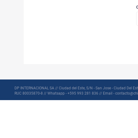
DP INTERNACIONAL SA // Ciudad del Este, S/N - San Jose - Ciudad Del Est
RUC 80035870-8 // Whatsapp - +595 993 281 836 // Email - contacto@ch