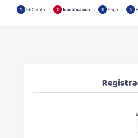
1
Mi Carrito
2
Identificación
3
Pago
4
F
Registra