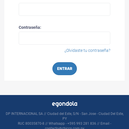
Contraseña:
¿Olvidaste tu contraseña?
ENTRAR
DP INTERNACIONAL SA // Ciudad del Este, S/N - San Jose - Ciudad Del Este,
PY
RUC 80035870-8 // Whatsapp - +595 993 281 836 // Email -
contacto@chicco.com.py