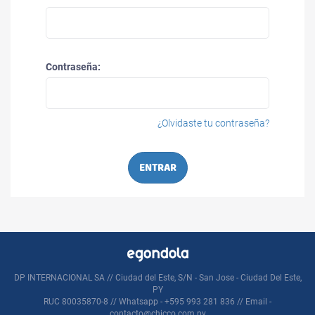
Contraseña:
¿Olvidaste tu contraseña?
ENTRAR
DP INTERNACIONAL SA // Ciudad del Este, S/N - San Jose - Ciudad Del Este,
PY
RUC 80035870-8 // Whatsapp - +595 993 281 836 // Email -
contacto@chicco.com.py