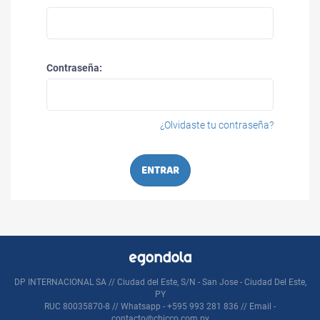
Contraseña:
¿Olvidaste tu contraseña?
ENTRAR
DP INTERNACIONAL SA // Ciudad del Este, S/N - San Jose - Ciudad Del Este,
PY
RUC 80035870-8 // Whatsapp - +595 993 281 836 // Email -
contacto@chicco.com.py