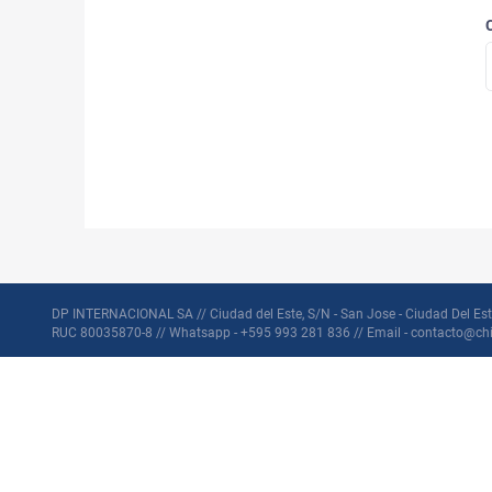
DP INTERNACIONAL SA // Ciudad del Este, S/N - San Jose - Ciudad Del Est
RUC 80035870-8 // Whatsapp - +595 993 281 836 // Email - contacto@ch