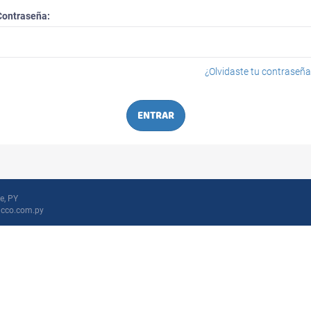
Contraseña:
¿Olvidaste tu contraseña
ENTRAR
e, PY
icco.com.py