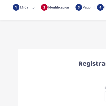
1
Mi Carrito
2
Identificación
3
Pago
4
F
Registra